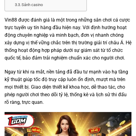
Sảnh casino
Vin88 được đánh giá là một trong những sân chơi cá cược
trực tuyến uy tín hàng đầu hiện nay. Với định hướng hoạt
động chuyên nghiệp và minh bạch, đơn vị nhanh chóng
xây dựng vị thế vững chắc trên thị trường giải trí châu Á. Hệ
thống hoạt động hợp pháp dưới sự giám sát từ tổ chức
quốc tế, bảo đảm trải nghiệm chuẩn xác cho người chơi.
Ngay từ khi ra mắt, nền tảng đã đầu tư mạnh vào hạ tầng
kỹ thuật giúp tốc độ truy cập luôn ổn định, mượt mà trên
mọi thiết bị. Giao diện thiết kế khoa học, dễ thao tác, cho
phép người chơi theo dõi tỷ lệ, thống kê và lịch sử thi đấu
rõ ràng, trực quan.