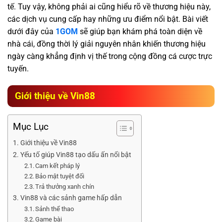
tế. Tuy vậy, không phải ai cũng hiểu rõ về thương hiệu này,
các dịch vụ cung cấp hay những ưu điểm nổi bật. Bài viết
dưới đây của
1GOM
sẽ giúp bạn khám phá toàn diện về
nhà cái, đồng thời lý giải nguyên nhân khiến thương hiệu
ngày càng khẳng định vị thế trong cộng đồng cá cược trực
tuyến.
Giới thiệu về Vin88
Mục Lục
Giới thiệu về Vin88
Yếu tố giúp Vin88 tạo dấu ấn nổi bật
Cam kết pháp lý
Bảo mật tuyệt đối
Trả thưởng xanh chín
Vin88 và các sảnh game hấp dẫn
Sảnh thể thao
Game bài