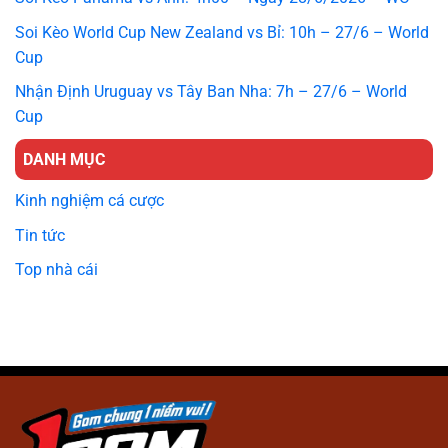
Soi Kèo World Cup New Zealand vs Bỉ: 10h – 27/6 – World
Cup
Nhận Định Uruguay vs Tây Ban Nha: 7h – 27/6 – World
Cup
DANH MỤC
Kinh nghiệm cá cược
Tin tức
Top nhà cái