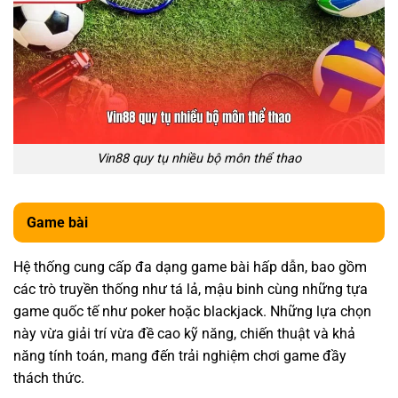
Vin88 quy tụ nhiều bộ môn thể thao
Game bài
Hệ thống cung cấp đa dạng game bài hấp dẫn, bao gồm
các trò truyền thống như tá lả, mậu binh cùng những tựa
game quốc tế như poker hoặc blackjack. Những lựa chọn
này vừa giải trí vừa đề cao kỹ năng, chiến thuật và khả
năng tính toán, mang đến trải nghiệm chơi game đầy
thách thức.