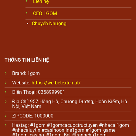
Liên hệ
CEO 1GOM
Chuyển Nhượng
THÔNG TIN LIÊN HỆ
Brand: 1gom
Website:
https://werbetexten.at/
Điện Thoại: 0358999901
Địa Chỉ: 957 Hồng Hà, Chương Dương, Hoàn Kiếm, Hà
Nội, Việt Nam
ZIPCODE: 1000000
Hastag: #1gom #1gomcacuoctructuyen #nhacai1gom
#nhacaiuytin #casinoonline1gom #1gom_game,
#1gom_casino, #1gom_Bet #trangchu1gom