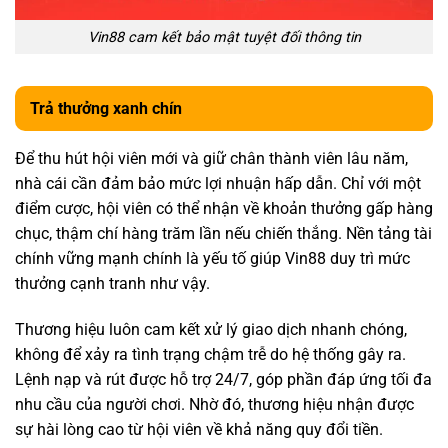
Vin88 cam kết bảo mật tuyệt đối thông tin
Trả thưởng xanh chín
Để thu hút hội viên mới và giữ chân thành viên lâu năm,
nhà cái cần đảm bảo mức lợi nhuận hấp dẫn. Chỉ với một
điểm cược, hội viên có thể nhận về khoản thưởng gấp hàng
chục, thậm chí hàng trăm lần nếu chiến thắng. Nền tảng tài
chính vững mạnh chính là yếu tố giúp Vin88 duy trì mức
thưởng cạnh tranh như vậy.
Thương hiệu luôn cam kết xử lý giao dịch nhanh chóng,
không để xảy ra tình trạng chậm trễ do hệ thống gây ra.
Lệnh nạp và rút được hỗ trợ 24/7, góp phần đáp ứng tối đa
nhu cầu của người chơi. Nhờ đó, thương hiệu nhận được
sự hài lòng cao từ hội viên về khả năng quy đổi tiền.