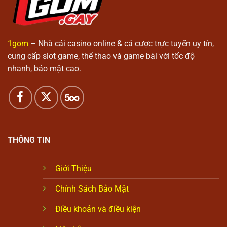
1gom
– Nhà cái casino online & cá cược trực tuyến uy tín,
cung cấp slot game, thể thao và game bài với tốc độ
nhanh, bảo mật cao.
THÔNG TIN
Giới Thiệu
Chính Sách Bảo Mật
Điều khoản và điều kiện