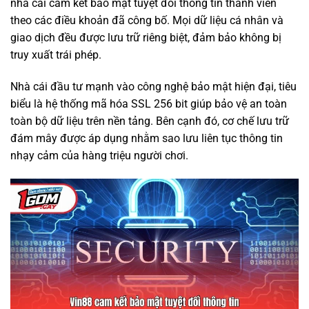
nhà cái cam kết bảo mật tuyệt đối thông tin thành viên
theo các điều khoản đã công bố. Mọi dữ liệu cá nhân và
giao dịch đều được lưu trữ riêng biệt, đảm bảo không bị
truy xuất trái phép.
Nhà cái đầu tư mạnh vào công nghệ bảo mật hiện đại, tiêu
biểu là hệ thống mã hóa SSL 256 bit giúp bảo vệ an toàn
toàn bộ dữ liệu trên nền tảng. Bên cạnh đó, cơ chế lưu trữ
đám mây được áp dụng nhằm sao lưu liên tục thông tin
nhạy cảm của hàng triệu người chơi.