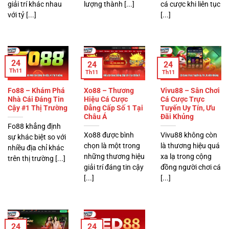
giải trí khác nhau
lượng thành [...]
cá cược khi liên tục
với tỷ [...]
[...]
24
24
24
Th11
Th11
Th11
Fo88 – Khám Phá
Xo88 – Thương
Vivu88 – Sân Chơi
Nhà Cái Đáng Tin
Hiệu Cá Cược
Cá Cược Trực
Cậy #1 Thị Trường
Đẳng Cấp Số 1 Tại
Tuyến Uy Tín, Ưu
Châu Á
Đãi Khủng
Fo88 khẳng định
Xo88 được bình
Vivu88 không còn
sự khác biệt so với
chọn là một trong
là thương hiệu quá
nhiều địa chỉ khác
những thương hiệu
xa lạ trong cộng
trên thị trường [...]
giải trí đáng tin cậy
đồng người chơi cá
[...]
[...]
24
24