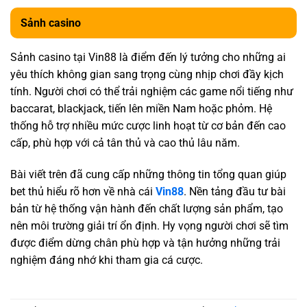
Sảnh casino
Sảnh casino tại Vin88 là điểm đến lý tưởng cho những ai
yêu thích không gian sang trọng cùng nhịp chơi đầy kịch
tính. Người chơi có thể trải nghiệm các game nổi tiếng như
baccarat, blackjack, tiến lên miền Nam hoặc phỏm. Hệ
thống hỗ trợ nhiều mức cược linh hoạt từ cơ bản đến cao
cấp, phù hợp với cả tân thủ và cao thủ lâu năm.
Bài viết trên đã cung cấp những thông tin tổng quan giúp
bet thủ hiểu rõ hơn về nhà cái
Vin88
. Nền tảng đầu tư bài
bản từ hệ thống vận hành đến chất lượng sản phẩm, tạo
nên môi trường giải trí ổn định. Hy vọng người chơi sẽ tìm
được điểm dừng chân phù hợp và tận hưởng những trải
nghiệm đáng nhớ khi tham gia cá cược.