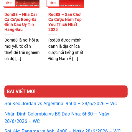
Th11
Th11
Dom88 – Nhà Cái
Red88 – Sân Chơi
Cá Cược Bóng Đá
Cá Cược Nằm Top
Đỉnh Cao Uy Tín
Yêu Thích Nhất
Hàng Đầu
2025
Dom88 là nơi hội tụ
Red88 được mệnh
mọi yếu tố cần
danh là địa chỉ cá
thiết để trải nghiệm
cược nổi tiếng nhất
cá độ [...]
Đông Nam Á [...]
BÀI VIẾT MỚI
Soi Kèo Jordan vs Argentina: 9h00 – 28/6/2026 – WC
Nhận Định Colombia vs Bồ Đào Nha: 6h30 – Ngày
28/6/2026 – WC
Soi Kèo Panama vs Anh: 4h00 – Ngày 28/6/2026 – WC