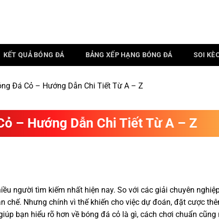
KẾT QUẢ BÓNG ĐÁ
BẢNG XẾP HẠNG BÓNG ĐÁ
SOI KÈ
óng Đá Cỏ – Hướng Dẫn Chi Tiết Từ A – Z
ỏ – Hướng Dẫn Chi Tiết Từ A – Z
ều người tìm kiếm nhất hiện nay. So với các giải chuyên nghiệp
ạn chế. Nhưng chính vì thế khiến cho việc dự đoán, đặt cược th
giúp bạn hiểu rõ hơn về bóng đá cỏ là gì, cách chơi chuẩn cũng