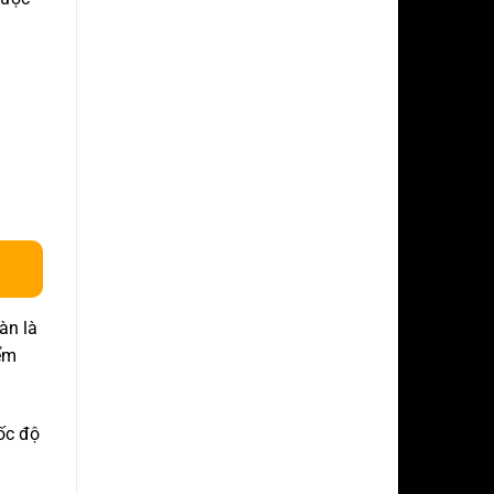
àn là
iểm
tốc độ