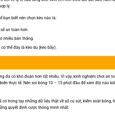
ợp lý.
để bạn biết nên chọn kèo nào là:
 sẽ an toàn hơn.
có nhiều bàn thắng.
t có thể đây là kèo dụ (kèo bẫy).
g đá cỏ khó đoán hơn rất nhiều. Vì vậy, kinh nghiệm chơi an to
biến thực tế. Nên soi bóng 10 – 15 phút đầu để xem đội nào k
đã có trong tay những dữ liệu thật về số cú sút, kiểm soát bóng, 
hững quyết định cược thông minh nhất.