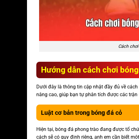
Cách chơi
Hướng dẫn cách chơi bóng
Dưới đây là thông tin cập nhật đầy đủ về cách
nâng cao, giúp bạn tự phân tích được các trận
Luật cơ bản trong bóng đá cỏ
Hiện tại, bóng đá phong trào đang được tổ chứ
cách sẽ có quy định riêng, anh em cần biết một