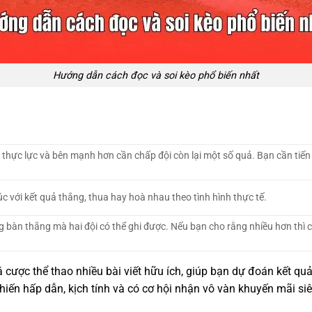
Hướng dẫn cách đọc và soi kèo phổ biến nhất
ề thực lực và bên mạnh hơn cần chấp đội còn lại một số quả. Bạn cần ti
c với kết quả thắng, thua hay hoà nhau theo tình hình thực tế.
 bàn thắng mà hai đội có thể ghi được. Nếu bạn cho rằng nhiều hơn thì cư
cược thể thao nhiều bài viết hữu ích, giúp bạn dự đoán kết quả
n hấp dẫn, kịch tính và có cơ hội nhận vô vàn khuyến mãi siêu 