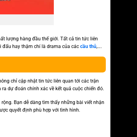
 lượng hàng đầu thế giới. Tất cả tin tức liên
hi đấu hay thậm chí là drama của các
cầu thủ
,….
ng chỉ cập nhật tin tức liên quan tới các trận
ra dự đoán chính xác về kết quả cuộc chiến đó.
 rộng. Bạn dễ dàng tìm thấy những bài viết nhận
ược quyết định phù hợp với tình hình.