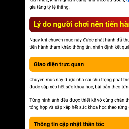
gia tăng tỷ lệ thắng.
Lý do người chơi nên tiến h
Ngay khi chuyên mục này được phát hành đã thu h
tiến hành tham khảo thông tin, nhận định kết quả
Giao diện trực quan
Chuyên mục này được nhà cái chú trọng phát triển
được sắp xếp hết sức khoa học, bài bản theo từn
Từng hình ảnh đều được thiết kế vô cùng chân th
tổng hợp và sắp xếp hết sức khoa học theo từng 
Thông tin cập nhật thần tốc