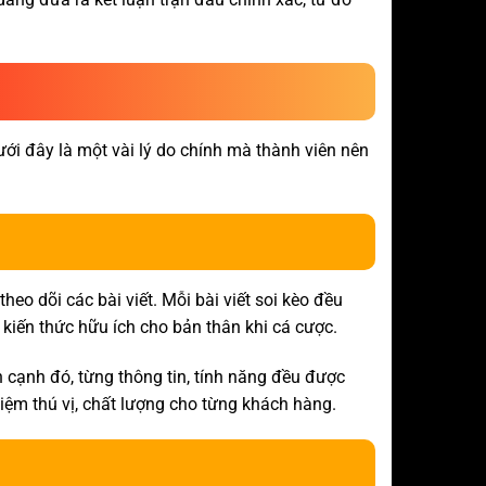
ới đây là một vài lý do chính mà thành viên nên
eo dõi các bài viết. Mỗi bài viết soi kèo đều
kiến thức hữu ích cho bản thân khi cá cược.
n cạnh đó, từng thông tin, tính năng đều được
iệm thú vị, chất lượng cho từng khách hàng.