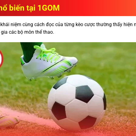
phổ biến tại 1GOM
rõ khái niệm cùng cách đọc của từng kèo cược thường thấy hiện 
 gia các bộ môn thể thao.