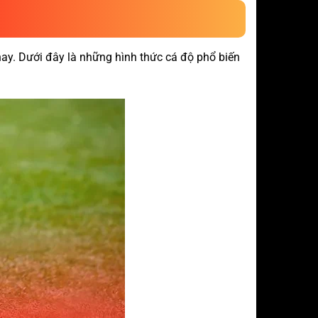
nay. Dưới đây là những hình thức cá độ phổ biến