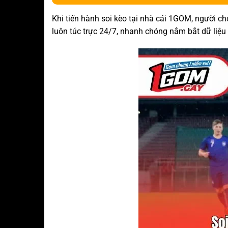
Khi tiến hành soi kèo tại nhà cái 1GOM, người c
luôn túc trực 24/7, nhanh chóng nắm bắt dữ liệu 