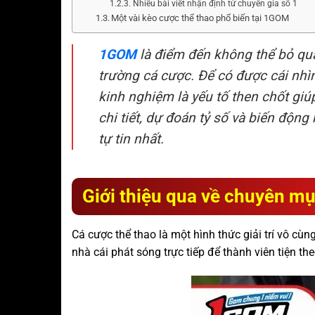
Nhiều bài viết nhận định từ chuyên gia số 1
Một vài kèo cược thể thao phổ biến tại 1GOM
1GOM
là điểm đến không thể bỏ qua
trường cá cược. Để có được cái nhì
kinh nghiệm là yếu tố then chốt giúp
chi tiết, dự đoán tỷ số và biến độn
tự tin nhất.
Giới thiệu qua về chuyên m
Cá cược thể thao là một hình thức giải trí vô cù
nhà cái phát sóng trực tiếp để thành viên tiện 