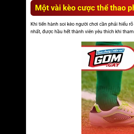
Một vài kèo cược thể thao 
Khi tiến hành soi kèo người chơi cần phải hiểu 
nhất, được hầu hết thành viên yêu thích khi tham