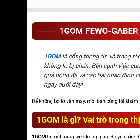
1GOM FEWO-GABER -
1GOM
là cổng thông tin và trang tổ
không lo bị chặn. Bên cạnh việc cun
quả bóng đá và các bài nhận định c
ngay dưới đây!
Để không bỏ lỡ vận may, mời bạn cùng tôi khám p
1GOM là gì? Vai trò trong th
1GOM
là một trang web trung gian chuyên tổng h