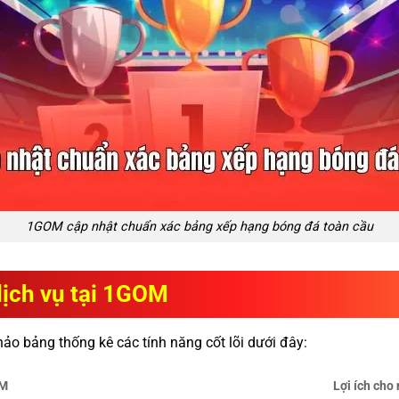
1GOM cập nhật chuẩn xác bảng xếp hạng bóng đá toàn cầu
dịch vụ tại 1GOM
ảo bảng thống kê các tính năng cốt lõi dưới đây:
OM
Lợi ích cho