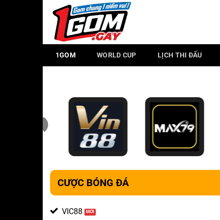
Bỏ
qua
nội
dung
1GOM
WORLD CUP
LỊCH THI ĐẤU
CƯỢC BÓNG ĐÁ
VIC88