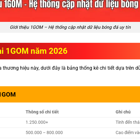
GIới thiệu 1GOM – Hệ thống cập nhật dữ liệu bóng đá uy tín
tại 1GOM năm 2026
thương hiệu này, dưới đây là bảng thống kê chi tiết dựa trên dữ
g 1GOM
Thông số chi tiết
Ghi chú
1.250.000+
Tính đến th
500.000 – 800.000
Cao điểm vào