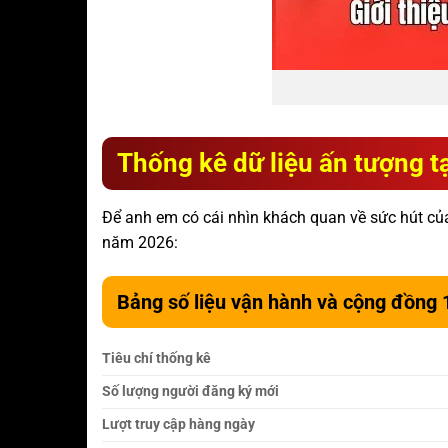
Thống kê dữ liệu ấn tượng 
Để anh em có cái nhìn khách quan về sức hút của 
năm 2026:
Bảng số liệu vận hành và cộng đồn
Tiêu chí thống kê
Số lượng người đăng ký mới
Lượt truy cập hàng ngày