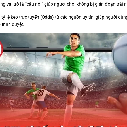
ng vai trò là “cầu nối” giúp người chơi không bị gián đoạn trải 
g tỷ lệ kèo trực tuyến (Odds) từ các nguồn uy tín, giúp người dù
trình duyệt.