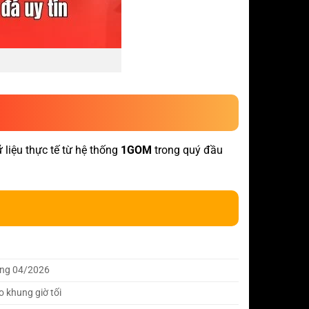
 liệu thực tế từ hệ thống
1GOM
trong quý đầu
áng 04/2026
 khung giờ tối