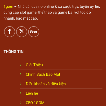
1gom
– Nhà cái casino online & cá cược trực tuyến uy tín,
cung cấp slot game, thể thao và game bài với tốc độ
nhanh, bảo mật cao.
THÔNG TIN
Giới Thiệu
Chính Sách Bảo Mật
Điều khoản và điều kiện
Liên hệ
CEO 1GOM