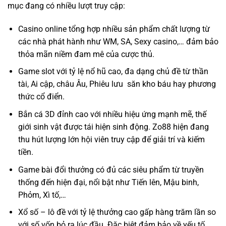
mục đang có nhiều lượt truy cập:
Casino online tổng hợp nhiều sản phẩm chất lượng từ
các nhà phát hành như WM, SA, Sexy casino,… đảm bảo
thỏa mãn niềm đam mê của cược thủ.
Game slot với tỷ lệ nổ hũ cao, đa dạng chủ đề từ thần
tài, Ai cập, châu Âu, Phiêu lưu săn kho báu hay phương
thức cổ điển.
Bắn cá 3D đỉnh cao với nhiều hiệu ứng mạnh mẽ, thế
giới sinh vật được tái hiện sinh động. Zo88 hiện đang
thu hút lượng lớn hội viên truy cập để giải trí và kiếm
tiền.
Game bài đổi thưởng có đủ các siêu phẩm từ truyền
thống đến hiện đại, nổi bật như Tiến lên, Mậu binh,
Phỏm, Xì tố,…
Xổ số – lô đề với tỷ lệ thưởng cao gấp hàng trăm lần so
với số vốn bỏ ra lúc đầu. Đặc biệt đảm bảo về yếu tố