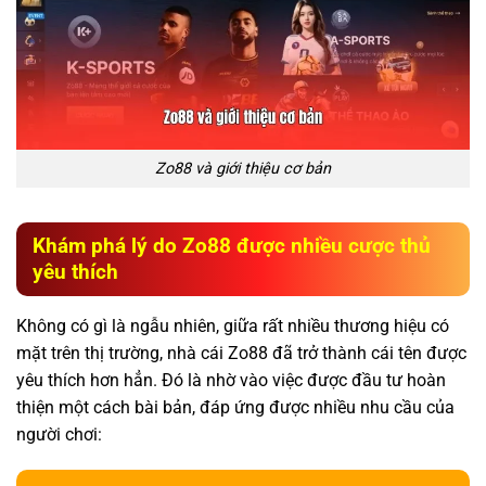
Zo88 và giới thiệu cơ bản
Khám phá lý do Zo88 được nhiều cược thủ
yêu thích
Không có gì là ngẫu nhiên, giữa rất nhiều thương hiệu có
mặt trên thị trường, nhà cái Zo88 đã trở thành cái tên được
yêu thích hơn hẳn. Đó là nhờ vào việc được đầu tư hoàn
thiện một cách bài bản, đáp ứng được nhiều nhu cầu của
người chơi: