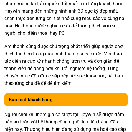
nhằm mang lại trải nghiệm tốt nhất cho từng khách hàng.
Haywin mang đến những hình ảnh 3D cực kỳ đẹp mắt,
chân thực đến từng chi tiết nhỏ cùng màu sắc vô cùng hài
hoà. Hệ thống được nghiên cứu để tương thích với cả
người chơi điện thoại hay PC.
Âm thanh cũng được chú trọng phát triển giúp người chơi
thích thú hơn trong quá trình tham gia cá cược. Mọi thao
tác diễn ra cực kỳ nhanh chóng, trơn tru và đơn giản để
thành viên dễ dàng hơn khi trải nghiệm hệ thống. Từng
chuyên mục đều được sắp xếp hết sức khoa học, bài bản
theo từng chủ đề để dễ tìm kiếm.
Bảo mật khách hàng
Người chơi khi tham gia cá cược tại Haywin sẽ được đảm
bảo an toàn với hệ thống công nghệ tiên tiến hàng đầu
hiện nay. Thương hiệu hiện đang sử dụng mã hoá cao cấp