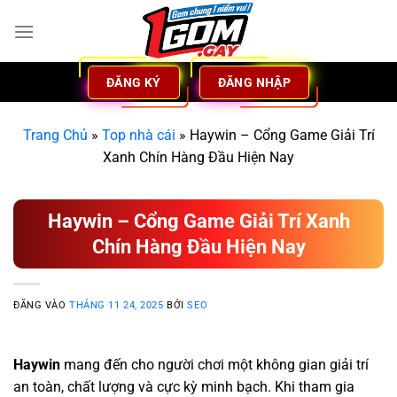
Bỏ
qua
nội
dung
ĐĂNG KÝ
ĐĂNG NHẬP
Trang Chủ
»
Top nhà cái
»
Haywin – Cổng Game Giải Trí
Xanh Chín Hàng Đầu Hiện Nay
Haywin – Cổng Game Giải Trí Xanh
Chín Hàng Đầu Hiện Nay
ĐĂNG VÀO
THÁNG 11 24, 2025
BỞI
SEO
Haywin
mang đến cho người chơi một không gian giải trí
an toàn, chất lượng và cực kỳ minh bạch. Khi tham gia