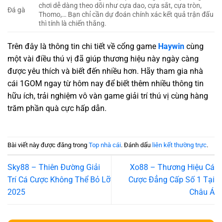
chơi dễ dàng theo dõi như cựa dao, cựa sắt, cựa tròn,
Đá gà
Thomo,… Bạn chỉ cần dự đoán chính xác kết quả trận đấu
thì tính là chiến thắng.
Trên đây là thông tin chi tiết về cổng game
Haywin
cùng
một vài điều thú vị đã giúp thương hiệu này ngày càng
được yêu thích và biết đến nhiều hơn. Hãy tham gia nhà
cái 1GOM ngay từ hôm nay để biết thêm nhiều thông tin
hữu ích, trải nghiệm vô vàn game giải trí thú vị cùng hàng
trăm phần quà cực hấp dẫn.
Bài viết này được đăng trong
Top nhà cái
. Đánh dấu
liên kết thường trực
.
Sky88 – Thiên Đường Giải
Xo88 – Thương Hiệu Cá
Trí Cá Cược Không Thể Bỏ Lỡ
Cược Đẳng Cấp Số 1 Tại
2025
Châu Á