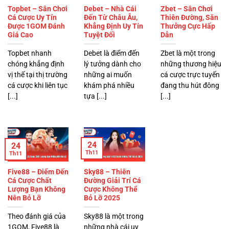
Topbet – Sân Chơi
Debet – Nhà Cái
Zbet – Sân Chơi
Cá Cược Uy Tín
Đến Từ Châu Âu,
Thiên Đường, Săn
Được 1GOM Đánh
Khẳng Định Uy Tín
Thưởng Cực Hấp
Giá Cao
Tuyệt Đối
Dẫn
Topbet nhanh
Debet là điểm đến
Zbet là một trong
chóng khẳng định
lý tưởng dành cho
những thương hiệu
vị thế tại thị trường
những ai muốn
cá cược trực tuyến
cá cược khi liên tục
khám phá nhiều
đang thu hút đông
[...]
tựa [...]
[...]
24
24
Th11
Th11
Five88 – Điểm Đến
Sky88 – Thiên
Cá Cược Chất
Đường Giải Trí Cá
Lượng Bạn Không
Cược Không Thể
Nên Bỏ Lỡ
Bỏ Lỡ 2025
Theo đánh giá của
Sky88 là một trong
1GOM, Five88 là
những nhà cái uy