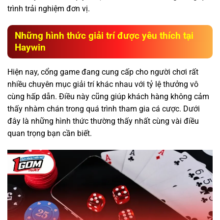
trình trải nghiệm đơn vị.
Những hình thức giải trí được yêu thích tại
Haywin
Hiện nay, cổng game đang cung cấp cho người chơi rất
nhiều chuyên mục giải trí khác nhau với tỷ lệ thưởng vô
cùng hấp dẫn. Điều này cũng giúp khách hàng không cảm
thấy nhàm chán trong quá trình tham gia cá cược. Dưới
đây là những hình thức thường thấy nhất cùng vài điều
quan trọng bạn cần biết.