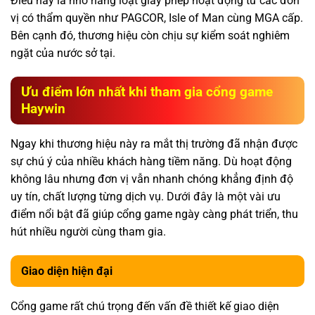
Điều này là nhờ hàng loạt giấy phép hoạt động từ các đơn
vị có thẩm quyền như PAGCOR, Isle of Man cùng MGA cấp.
Bên cạnh đó, thương hiệu còn chịu sự kiểm soát nghiêm
ngặt của nước sở tại.
Ưu điểm lớn nhất khi tham gia cổng game
Haywin
Ngay khi thương hiệu này ra mắt thị trường đã nhận được
sự chú ý của nhiều khách hàng tiềm năng. Dù hoạt động
không lâu nhưng đơn vị vẫn nhanh chóng khẳng định độ
uy tín, chất lượng từng dịch vụ. Dưới đây là một vài ưu
điểm nổi bật đã giúp cổng game ngày càng phát triển, thu
hút nhiều người cùng tham gia.
Giao diện hiện đại
Cổng game rất chú trọng đến vấn đề thiết kế giao diện