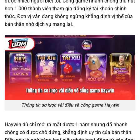
được nhiều người biết tới. Cổng game nhanh chóng thu hút
hơn 1.000 thành viên tham gia đăng ký tài khoản chính
thức. Đơn vị vẫn đang không ngừng khẳng định vị thế của
bản thân nhờ dịch vụ mang lại.
Thông tin sơ lược vài điều về cổng game Haywin
Haywin dù chỉ mới ra mắt được 1 năm nhưng đã nhanh
chóng có được chỗ đứng, khẳng định uy tín của bản thân.