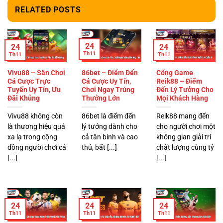
RELATED POSTS
24
24
24
Th11
Th11
Th11
Vivu88 – Sân Chơi
86bet – Điểm Đến
Cổng Game
Cá Cược Trực
Cá Cược Uy Tín,
Reik88 – Điểm
Tuyến Uy Tín, Ưu
Chơi Ngay Trúng
Đến Lý Tưởng Cho
Đãi Khủng
Thưởng Lớn
Mọi Khách Hàng
Vivu88 không còn
86bet là điểm đến
Reik88 mang đến
là thương hiệu quá
lý tưởng dành cho
cho người chơi một
xa lạ trong cộng
cả tân binh và cao
không gian giải trí
đồng người chơi cá
thủ, bất [...]
chất lượng cùng tỷ
[...]
[...]
24
24
24
Th11
Th11
Th11