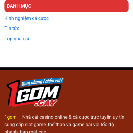
DANH MỤC
Kinh nghiệm cá cược
Tin tức
Top nhà cái
1gom
– Nhà cái casino online & cá cược trực tuyến uy tín,
cung cấp slot game, thể thao và game bài với tốc độ
nhanh, bảo mật cao.