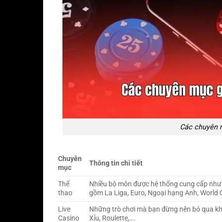
Các chuyên m
Chuyên
Thông tin chi tiết
mục
Thể
Nhiều bộ môn được hệ thống cung cấp như b
thao
gồm La Liga, Euro, Ngoại hạng Anh, World 
Live
Những trò chơi mà bạn đừng nên bỏ qua khi
Casino
Xỉu, Roulette,….