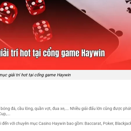
ục giải trí hot tại cổng game Haywin
óng đá, cầu lông, quần vợt, đua xe,…. Nhiều giải đấu lớn cũng được phá
Cup,….
 đến với chuyên mục Casino Haywin bao gồm: Baccarat, Poker, Blackjack