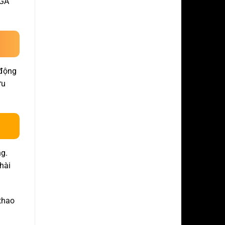
MGA
 động
ưu
ng.
hài
 thao
g