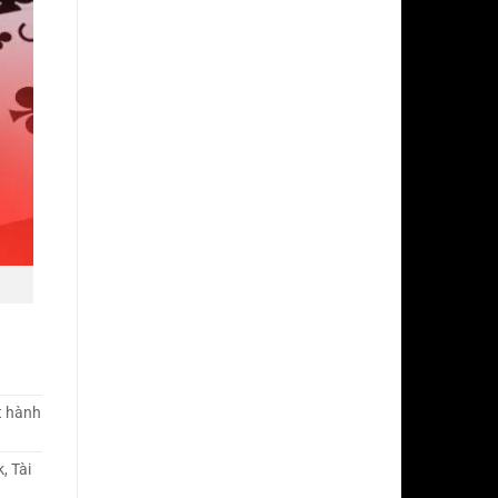
t hành
, Tài