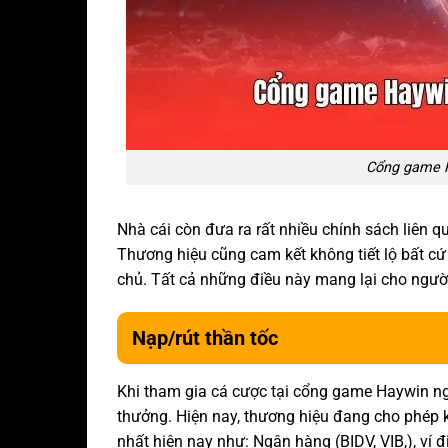
Cổng game H
Nhà cái còn đưa ra rất nhiều chính sách liên
Thương hiệu cũng cam kết không tiết lộ bất cứ
chủ. Tất cả những điều này mang lại cho người
Nạp/rút thần tốc
Khi tham gia cá cược tại cổng game Haywin ngư
thưởng. Hiện nay, thương hiệu đang cho phép k
nhất hiện nay như: Ngân hàng (BIDV, VIB,), ví đi