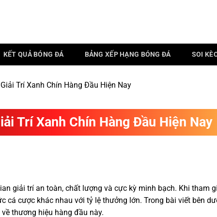
KẾT QUẢ BÓNG ĐÁ
BẢNG XẾP HẠNG BÓNG ĐÁ
SOI KÈ
iải Trí Xanh Chín Hàng Đầu Hiện Nay
ải Trí Xanh Chín Hàng Đầu Hiện Nay
 giải trí an toàn, chất lượng và cực kỳ minh bạch. Khi tham g
c cá cược khác nhau với tỷ lệ thưởng lớn. Trong bài viết bên dư
 về thương hiệu hàng đầu này.