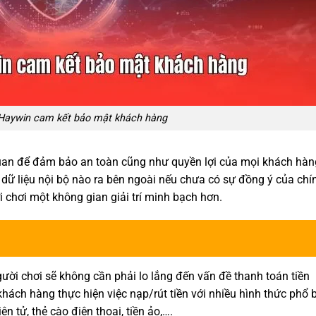
aywin cam kết bảo mật khách hàng
 quan để đảm bảo an toàn cũng như quyền lợi của mọi khách hàn
 dữ liệu nội bộ nào ra bên ngoài nếu chưa có sự đồng ý của chí
 chơi một không gian giải trí minh bạch hơn.
ời chơi sẽ không cần phải lo lắng đến vấn đề thanh toán tiền
hách hàng thực hiện việc nạp/rút tiền với nhiều hình thức phổ 
ện tử, thẻ cào điện thoại, tiền ảo,….