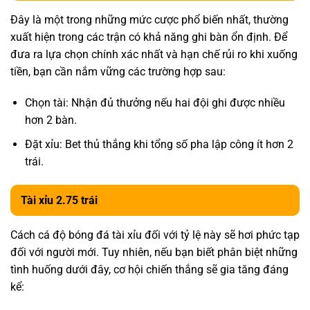
Đây là một trong những mức cược phổ biến nhất, thường
xuất hiện trong các trận có khả năng ghi bàn ổn định. Để
đưa ra lựa chọn chính xác nhất và hạn chế rủi ro khi xuống
tiền, bạn cần nắm vững các trường hợp sau:
Chọn tài: Nhận đủ thưởng nếu hai đội ghi được nhiều
hơn 2 bàn.
Đặt xỉu: Bet thủ thắng khi tổng số pha lập công ít hơn 2
trái.
Tài xỉu 2.75 trái
Cách cá độ bóng đá tài xỉu đối với tỷ lệ này sẽ hơi phức tạp
đối với người mới. Tuy nhiên, nếu bạn biết phân biệt những
tình huống dưới đây, cơ hội chiến thắng sẽ gia tăng đáng
kể: