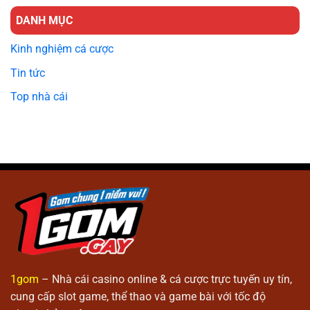
DANH MỤC
Kinh nghiệm cá cược
Tin tức
Top nhà cái
1gom
– Nhà cái casino online & cá cược trực tuyến uy tín,
cung cấp slot game, thể thao và game bài với tốc độ