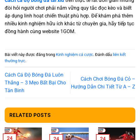
Cách cá độ bóng đá tài xỉu
trên thực tế rất đơn giản nhưng
đòi hỏi người chơi phải nắm vững quy tắc đọc kèo và biết
áp dụng linh hoạt chiến thuật phù hợp. Để khám phá thêm
nhiều kinh nghiệm hữu ích khác từ chuyên gia, hãy tiếp tục
đồng hành cùng website 1GOM.
Bài viết này được đăng trong
Kinh nghiệm cá cược
. Đánh dấu
liên kết
thường trực
.
Cách Cá Độ Bóng Đá Luôn
Cách Chơi Bóng Đá Cỏ –
Thắng – 3 Mẹo Bất Bại Cho
Hướng Dẫn Chi Tiết Từ A – Z
Tân Binh
RELATED POSTS
24
24
24