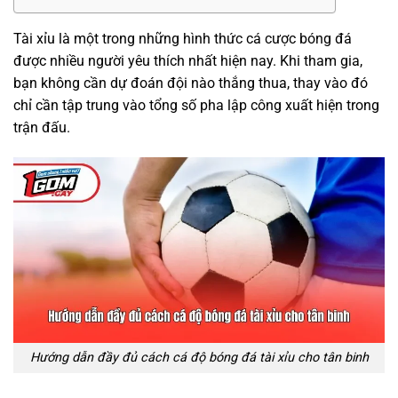
Tài xỉu là một trong những hình thức cá cược bóng đá
được nhiều người yêu thích nhất hiện nay. Khi tham gia,
bạn không cần dự đoán đội nào thắng thua, thay vào đó
chỉ cần tập trung vào tổng số pha lập công xuất hiện trong
trận đấu.
Hướng dẫn đầy đủ cách cá độ bóng đá tài xỉu cho tân binh