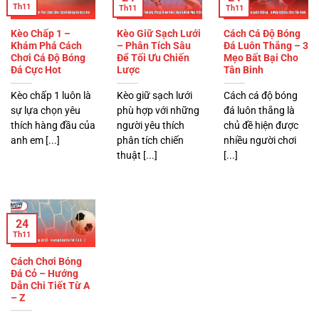
Th11
Th11
Th11
Kèo Chấp 1 –
Kèo Giữ Sạch Lưới
Cách Cá Độ Bóng
Khám Phá Cách
– Phân Tích Sâu
Đá Luôn Thắng – 3
Chơi Cá Độ Bóng
Để Tối Ưu Chiến
Mẹo Bất Bại Cho
Đá Cực Hot
Lược
Tân Binh
Kèo chấp 1 luôn là
Kèo giữ sạch lưới
Cách cá độ bóng
sự lựa chọn yêu
phù hợp với những
đá luôn thắng là
thích hàng đầu của
người yêu thích
chủ đề hiện được
anh em [...]
phân tích chiến
nhiều người chơi
thuật [...]
[...]
24
Th11
Cách Chơi Bóng
Đá Cỏ – Hướng
Dẫn Chi Tiết Từ A
– Z