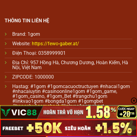
THÔNG TIN LIÊN HỆ
Brand: 1gom
Website:
https://fewo-gaber.at/
Điện Thoại: 0358999901
Địa Chỉ: 957 Hồng Hà, Chương Dương, Hoàn Kiếm, Hà
Nội, Việt Nam
ZIPCODE: 1000000
Hastag: #1gom #1gomcacuoctructuyen #nhacai1gom
#nhacaiuytin #casinoonline1gom #1gom_game,
#1gom_casino, #1gom_Bet #trangchu1gom
#linkvao1gom #bongda1gom #1gomgbet
#trangchu1gomgbnet #linkvao1gomgbnet
#bongda1gombet
Sitemap