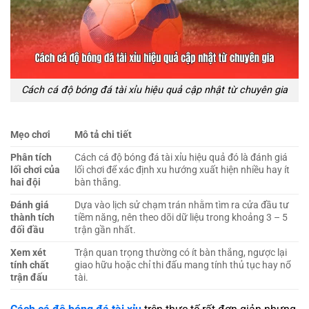
Cách cá độ bóng đá tài xỉu hiệu quả cập nhật từ chuyên gia
Mẹo chơi
Mô tả chi tiết
Phân tích
Cách cá độ bóng đá tài xỉu hiệu quả đó là đánh giá
lối chơi của
lối chơi để xác định xu hướng xuất hiện nhiều hay ít
hai đội
bàn thắng.
Đánh giá
Dựa vào lịch sử chạm trán nhằm tìm ra cửa đầu tư
thành tích
tiềm năng, nên theo dõi dữ liệu trong khoảng 3 – 5
đối đầu
trận gần nhất.
Xem xét
Trận quan trọng thường có ít bàn thắng, ngược lại
tính chất
giao hữu hoặc chỉ thi đấu mang tính thủ tục hay nổ
trận đấu
tài.